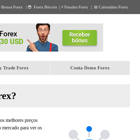

Bonus Forex
| 😎
Forex Bitcoin
| ⚡
Fraudes Forex
| 📅
Calendário Forex
y Trade Forex
Conta Demo Forex
rex?
 os melhores preços
o mercado para ver os