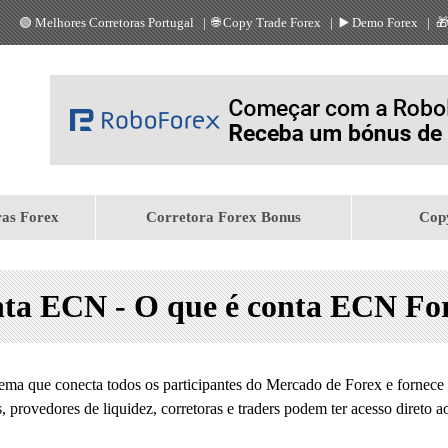
🟢
Melhores Corretoras Portugal
| 🌐
Copy Trade Forex
|
▶️
Demo Forex
|

ras Forex
Corretora Forex Bonus
Cop
ta ECN - O que é conta ECN Fo
tema que conecta todos os participantes do Mercado de Forex e fornece
provedores de liquidez, corretoras e traders podem ter acesso direto a