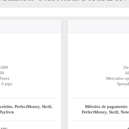
1000
De
500
Al
Forex
Mercados op
 0 pips
Spread
rédito, PerfectMoney, Skrill,
Métodos de pagamento: T
Paylivre
PerfectMoney, Skrill, Nete